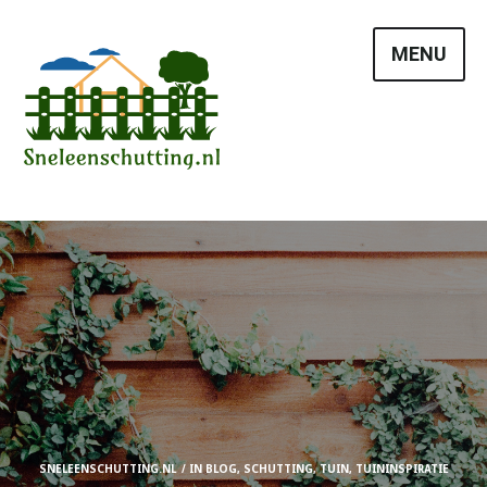
Skip
to
MENU
content
SNELEENSCHUTTING.NL
IN
BLOG
,
SCHUTTING
,
TUIN
,
TUININSPIRATIE