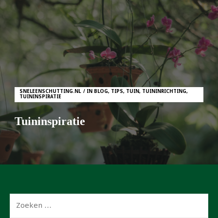
SNELEENSCHUTTING.NL
IN
BLOG
,
TIPS
,
TUIN
,
TUININRICHTING
,
TUININSPIRATIE
Tuininspiratie
Zoeken
naar: